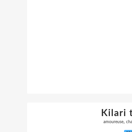
Kilari
,
amoureuse
ch