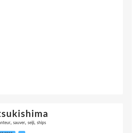
 tsukishima
,
,
,
anteur
sauver
seiji
ships