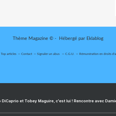
Thème Magazine © - Hébergé par
Eklablog
Top articles
Contact
Signaler un abus
C.G.U.
Rémunération en droits d'
 DiCaprio et Tobey Maguire, c'est lui ! Rencontre avec Dam