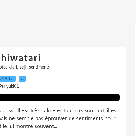
 hiwatari
,
,
,
roto
kilari
seiji
sentiments
07.2012
…
Par yuki01
 aussi. Il est très calme et toujours souriant, il est
s mais ne semble pas éprouver de sentiments pour
 le lui montre souvent...