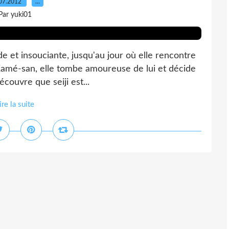
07.2012
…
Par yuki01
 et insouciante, jusqu'au jour où elle rencontre
i, Kamé-san, elle tombe amoureuse de lui et décide
écouvre que seiji est...
ire la suite