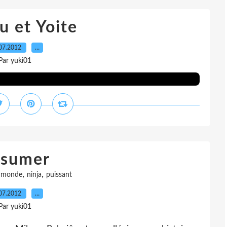
u et Yoite
07.2012
…
Par yuki01
sumer
,
,
,
monde
ninja
puissant
07.2012
…
Par yuki01