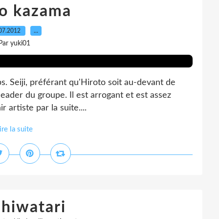
to kazama
07.2012
…
Par yuki01
ps. Seiji, préférant qu'Hiroto soit au-devant de
leader du groupe. Il est arrogant et est assez
r artiste par la suite....
ire la suite
 hiwatari