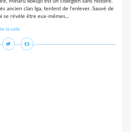
ure, Miharu Rokujô est un collégien sans histoire.
rès ancien clan Iga, tentent de l'enlever. Sauvé de
i se révèle être eux-mêmes...
ire la suite