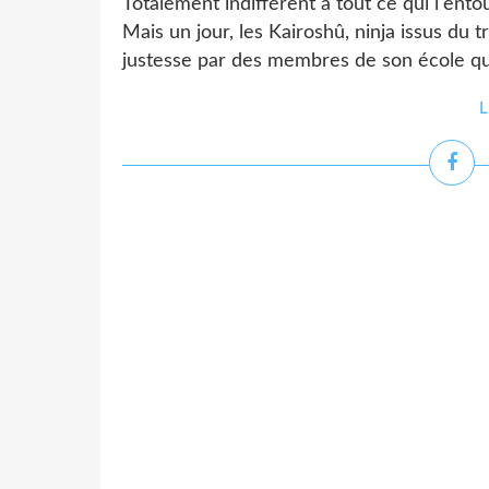
Totalement indifférent à tout ce qui l'ento
Mais un jour, les Kairoshû, ninja issus du t
justesse par des membres de son école qu
L