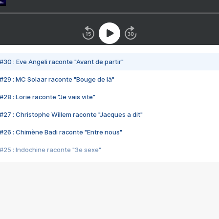
#30 : Eve Angeli raconte "Avant de partir"
#29 : MC Solaar raconte "Bouge de là"
28 : Lorie raconte "Je vais vite"
#27 : Christophe Willem raconte "Jacques a dit"
#26 : Chimène Badi raconte "Entre nous"
#25 : Indochine raconte "3e sexe"
#24 : Zaho raconte "C'est chelou"
#23 : Patrick Bruel raconte "Au café des délices"
#22 : Kyo raconte "Le chemin"