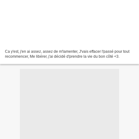
Ca y'est, j'en ai assez, assez de m'lamenter, J'vais effacer l'passé pour tout
recommencer, Me libérer, j'ai décidé d'prendre la vie du bon côté <3.