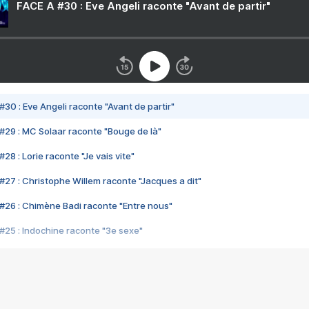
FACE A #30 : Eve Angeli raconte "Avant de partir"
#30 : Eve Angeli raconte "Avant de partir"
#29 : MC Solaar raconte "Bouge de là"
28 : Lorie raconte "Je vais vite"
#27 : Christophe Willem raconte "Jacques a dit"
#26 : Chimène Badi raconte "Entre nous"
#25 : Indochine raconte "3e sexe"
#24 : Zaho raconte "C'est chelou"
#23 : Patrick Bruel raconte "Au café des délices"
#22 : Kyo raconte "Le chemin"