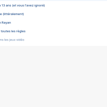
 a 13 ans (et vous l'avez ignoré)
e (littéralement)
im Rayan
 toutes les règles
s les jeux vidéo
us choquant de Rockstar ? - Le scandale BULLY
e plus moche de Steam
du RÊVE tourne au CAUCHEMAR
pendant 8 heures
it… à tort
umiliés par un jeu vidéo
ire - Final Fantasy 8